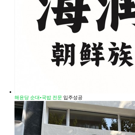
해윤당 순대•국밥 전문
입주성공