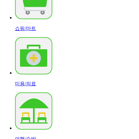
쇼핑/마트
미용/의료
여행/숙박