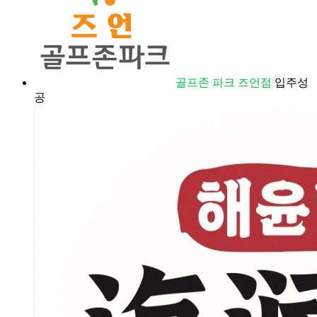
골프존 파크 즈언점
입주성
공