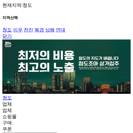
현재지역:청도
지역선택
청도
이우
천진
북경
상해
연대
닫기
청도
업체
업체
쇼핑몰
구매
쿠폰