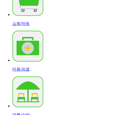
쇼핑/마트
미용/의료
여행/숙박