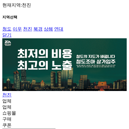
현재지역:천진
지역선택
청도
이우
천진
북경
상해
연대
닫기
천진
업체
업체
쇼핑몰
구매
쿠폰