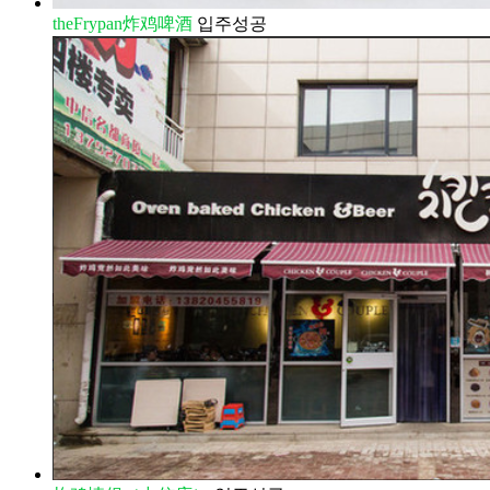
theFrypan炸鸡啤酒
입주성공