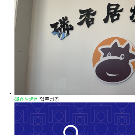
碳香居烤肉
입주성공