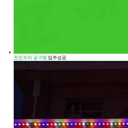
천진조아 공구방
입주성공