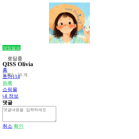
채팅발송
로딩중
QISS Olivia
홈
등록2：10 개
조아114
등록
쇼핑몰
내 정보
댓글
취소
확인