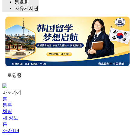
동호회
자유게시판
로딩중
바로가기
홈
등록
채팅
내 정보
홈
조아114