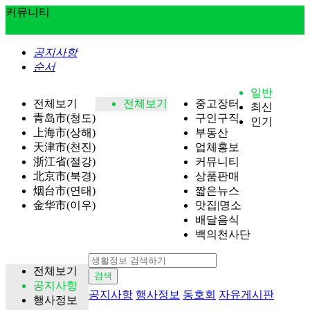
커뮤니티
공지사항
순서
일반
전체보기
전체보기
중고장터
최신
青岛市(청도)
구인구직
인기
上海市(상해)
부동산
天津市(천진)
업체홍보
浙江省(절강)
커뮤니티
北京市(북경)
상품판매
烟台市(연태)
짧은뉴스
金华市(이우)
맛집|명소
배달음식
백의천사단
전체보기
검색
공지사항
공지사항
행사정보
동호회
자유게시판
행사정보