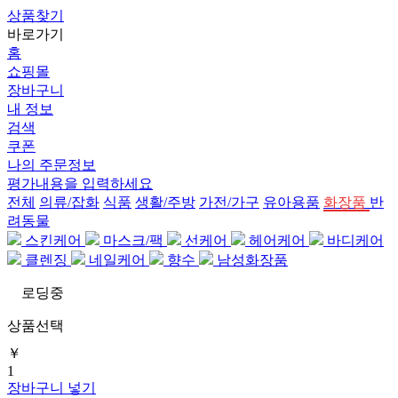
상품찾기
바로가기
홈
쇼핑몰
장바구니
내 정보
검색
쿠폰
나의 주문정보
평가내용을 입력하세요
전체
의류/잡화
식품
생활/주방
가전/가구
유아용품
화장품
반
려동물
스킨케어
마스크/팩
선케어
헤어케어
바디케어
클렌징
네일케어
향수
남성화장품
로딩중
상품선택
￥
1
장바구니 넣기