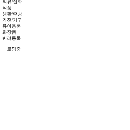
의류/잡화
식품
생활/주방
가전/가구
유아용품
화장품
반려동물
로딩중